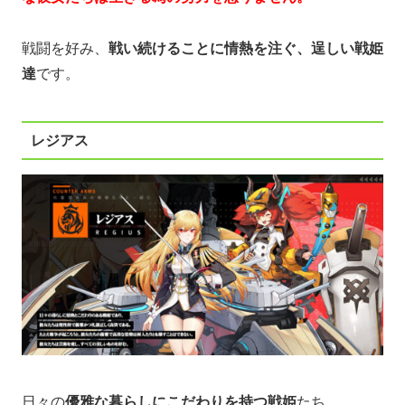
戦闘を好み、
戦い続けることに情熱を注ぐ、逞しい戦姫
達
です。
レジアス
日々の
優雅な暮らしにこだわりを持つ戦姫
たち。