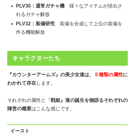
PLV30：通常ガチャ機
様々なアイテムが排出さ
れるガチャ解放
PLV32：装備研究
装備を合成して上位の装備を
作る機能解放
キャラクターたち
『カウンターアームズ』の美少女達は、
５種類の属性
に
わかれて存在
します。
それぞれの属性と『
戦姫』達の誕生を物語るそれぞれの
陣営の概要
はこんな感じです。
イースト