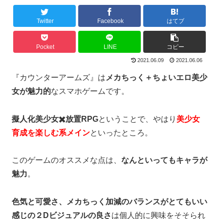
Twitter
Facebook
はてブ
Pocket
LINE
コピー
2021.06.09
2021.06.06
『カウンターアームズ』は
メカちっく＋ちょいエロ美少
女が魅力的
なスマホゲームです。
擬人化美少女✖️放置RPG
ということで、やはり
美少女
育成を楽しむ系メイン
といったところ。
このゲームのオススメな点は、
なんといってもキャラが
魅力
。
色気と可愛さ、メカちっく加減のバランスがとてもいい
感じの２Dビジュアルの良さ
は個人的に興味をそそられ