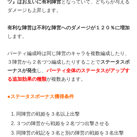
ツ』はお互いに有利陣営
となっていて、どちらが与える
ダメージも上昇します。
有利な陣営は不利な陣営へのダメージが１２０％に増加
します。
パーティ編成時は同じ陣営のキャラを複数編成したり、
３陣営から２名づつ編成したりすることで
ステータスボ
ーナスが発生
し、
パーティ全体のステータスがアップす
る追加効果の種類
が複数あります。
●ステータスボーナス獲得条件
同陣営の戦姫を３名以上出撃
３つの陣営から戦姫を２名づつ出撃させる
同陣営の戦記を３名と別の陣営の戦姫を３名出撃