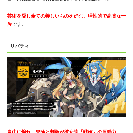
芸術を愛し全ての美しいものを好む、理性的で高貴な一
族
です。
リバティ
自由に憧れ、冒険と刺激が彼女達『戦姫』の原動力。