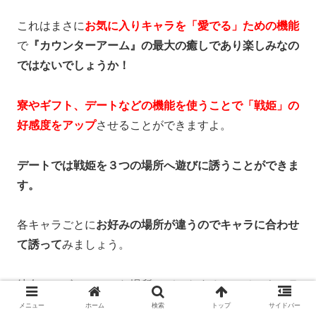
これはまさに
お気に入りキャラを「愛でる」ための機能
で
『カウンターアーム』の最大の癒しであり楽しみなの
ではないでしょうか！
寮やギフト、デートなどの機能を使うことで「戦姫」の
好感度をアップ
させることができますよ。
デートでは戦姫を３つの場所へ遊びに誘うことができま
す。
各キャラごとに
お好みの場所が違うのでキャラに合わせ
て誘って
みましょう。
彼女のツボにハマった場所でデートすると、そのキャラ
の意外な一面が見られるかもしれませんヨ。
メニュー
ホーム
検索
トップ
サイドバー