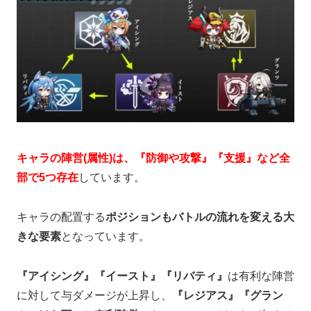
キャラの陣営(属性)は、『防御や攻撃』『支援』など全
部で5つ存在
しています。
キャラの配置する
ポジションもバトルの流れを変える大
きな要素
となっています。
『アイシング』『イースト』『リバティ』
は有利な陣営
に対して与ダメージが上昇し、
『レジアス』『グラン