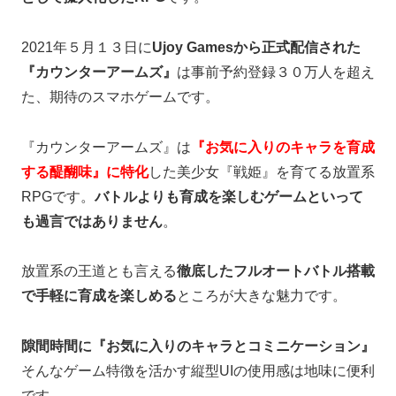
2021年５月１３日に
Ujoy Gamesから正式配信された
『カウンターアームズ』
は事前予約登録３０万人を超え
た、期待のスマホゲームです。
『カウンターアームズ』は
『お気に入りのキャラを育成
する醍醐味』に特化
した美少女『戦姫』を育てる放置系
RPGです。
バトルよりも育成を楽しむゲームといって
も過言ではありません
。
放置系の王道とも言える
徹底したフルオートバトル搭載
で手軽に育成を楽しめる
ところが大きな魅力です。
隙間時間に『お気に入りのキャラとコミニケーション』
そんなゲーム特徴を活かす縦型UIの使用感は地味に便利
です。