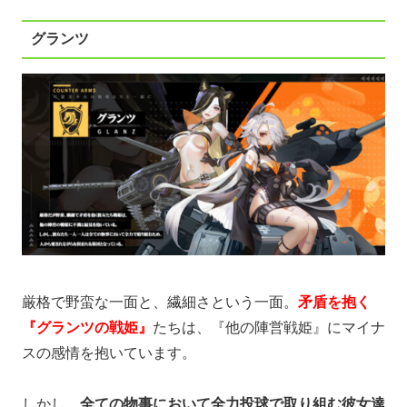
グランツ
厳格で野蛮な一面と、繊細さという一面。
矛盾を抱く
『グランツの戦姫』
たちは、『他の陣営戦姫』にマイナ
スの感情を抱いています。
しかし、
全ての物事において全力投球で取り組む彼女達